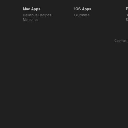
Mac Apps
iOS Apps
E
Delicious Recipes
Glücksfee
S
Memories
S
Copyright